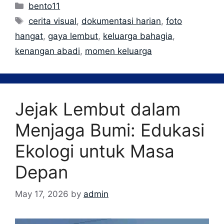
Categories
bento11
Tags
cerita visual
,
dokumentasi harian
,
foto
hangat
,
gaya lembut
,
keluarga bahagia
,
kenangan abadi
,
momen keluarga
Jejak Lembut dalam
Menjaga Bumi: Edukasi
Ekologi untuk Masa
Depan
May 17, 2026
by
admin