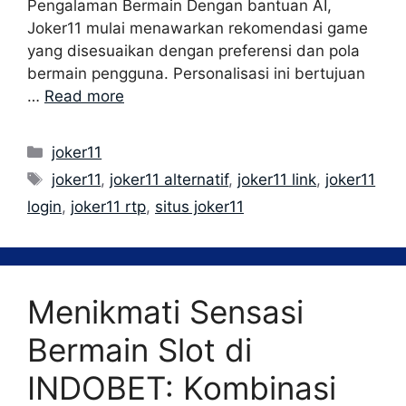
Pengalaman Bermain Dengan bantuan AI,
Joker11 mulai menawarkan rekomendasi game
yang disesuaikan dengan preferensi dan pola
bermain pengguna. Personalisasi ini bertujuan
…
Read more
Categories
joker11
Tags
joker11
,
joker11 alternatif
,
joker11 link
,
joker11
login
,
joker11 rtp
,
situs joker11
Menikmati Sensasi
Bermain Slot di
INDOBET: Kombinasi