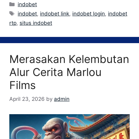
Categories
indobet
Tags
indobet
,
indobet link
,
indobet login
,
indobet
rtp
,
situs indobet
Merasakan Kelembutan
Alur Cerita Marlou
Films
April 23, 2026
by
admin