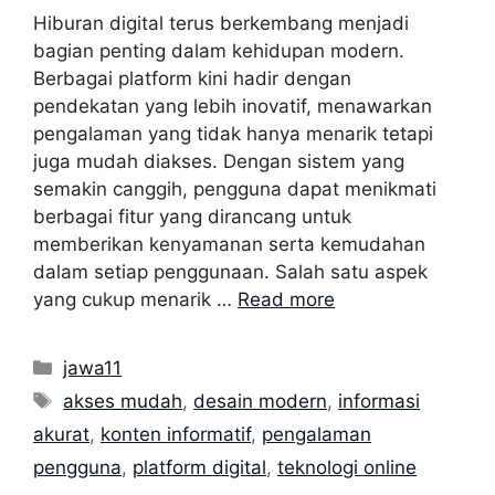
Hiburan digital terus berkembang menjadi
bagian penting dalam kehidupan modern.
Berbagai platform kini hadir dengan
pendekatan yang lebih inovatif, menawarkan
pengalaman yang tidak hanya menarik tetapi
juga mudah diakses. Dengan sistem yang
semakin canggih, pengguna dapat menikmati
berbagai fitur yang dirancang untuk
memberikan kenyamanan serta kemudahan
dalam setiap penggunaan. Salah satu aspek
yang cukup menarik …
Read more
Categories
jawa11
Tags
akses mudah
,
desain modern
,
informasi
akurat
,
konten informatif
,
pengalaman
pengguna
,
platform digital
,
teknologi online