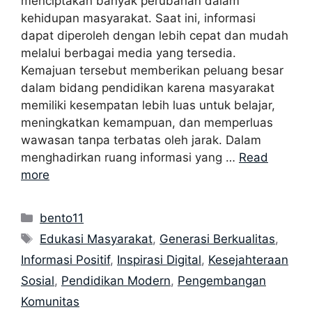
menciptakan banyak perubahan dalam
kehidupan masyarakat. Saat ini, informasi
dapat diperoleh dengan lebih cepat dan mudah
melalui berbagai media yang tersedia.
Kemajuan tersebut memberikan peluang besar
dalam bidang pendidikan karena masyarakat
memiliki kesempatan lebih luas untuk belajar,
meningkatkan kemampuan, dan memperluas
wawasan tanpa terbatas oleh jarak. Dalam
menghadirkan ruang informasi yang …
Read
more
Categories
bento11
Tags
Edukasi Masyarakat
,
Generasi Berkualitas
,
Informasi Positif
,
Inspirasi Digital
,
Kesejahteraan
Sosial
,
Pendidikan Modern
,
Pengembangan
Komunitas