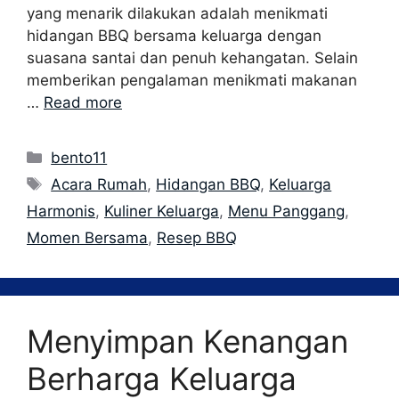
yang menarik dilakukan adalah menikmati
hidangan BBQ bersama keluarga dengan
suasana santai dan penuh kehangatan. Selain
memberikan pengalaman menikmati makanan
…
Read more
Categories
bento11
Tags
Acara Rumah
,
Hidangan BBQ
,
Keluarga
Harmonis
,
Kuliner Keluarga
,
Menu Panggang
,
Momen Bersama
,
Resep BBQ
Menyimpan Kenangan
Berharga Keluarga