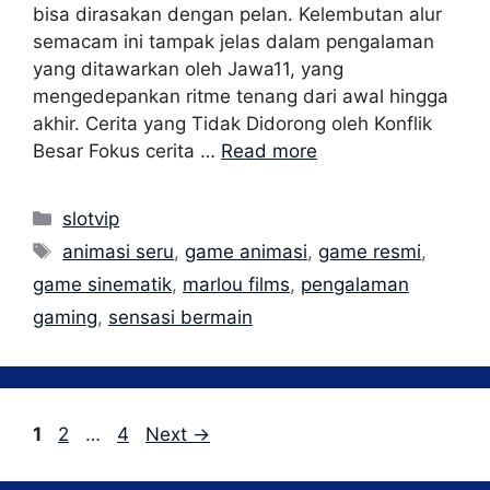
bisa dirasakan dengan pelan. Kelembutan alur
semacam ini tampak jelas dalam pengalaman
yang ditawarkan oleh Jawa11, yang
mengedepankan ritme tenang dari awal hingga
akhir. Cerita yang Tidak Didorong oleh Konflik
Besar Fokus cerita …
Read more
Categories
slotvip
Tags
animasi seru
,
game animasi
,
game resmi
,
game sinematik
,
marlou films
,
pengalaman
gaming
,
sensasi bermain
Page
Page
Page
1
2
…
4
Next
→