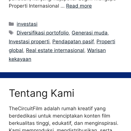
Properti Internasional …
Read more
Categories
investasi
Tags
Diversifikasi portofolio
,
Generasi muda
,
Investasi properti
,
Pendapatan pasif
,
Properti
global
,
Real estate internasional
,
Warisan
kekayaan
Tentang Kami
TheCircuitFilm adalah rumah kreatif yang
berdedikasi untuk menciptakan konten film
berkualitas tinggi, edukatif, dan menginspirasi.
Kami memproduksi, mendistribusikan, serta