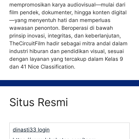
mempromosikan karya audiovisual—mulai dari
film pendek, dokumenter, hingga konten digital
—yang menyentuh hati dan memperluas
wawasan penonton. Beroperasi di bawah
prinsip inovasi, integritas, dan keberlanjutan,
TheCircuitFilm hadir sebagai mitra andal dalam
industri hiburan dan pendidikan visual, sesuai
dengan layanan yang tercakup dalam Kelas 9
dan 41 Nice Classification.
Situs Resmi
dinasti33 login