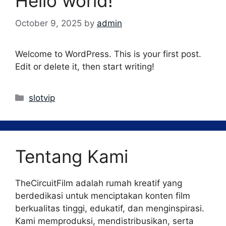
Hello world!
October 9, 2025
by
admin
Welcome to WordPress. This is your first post.
Edit or delete it, then start writing!
Categories
slotvip
Tentang Kami
TheCircuitFilm adalah rumah kreatif yang
berdedikasi untuk menciptakan konten film
berkualitas tinggi, edukatif, dan menginspirasi.
Kami memproduksi, mendistribusikan, serta