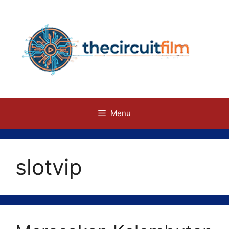
Skip
to
content
Menu
slotvip