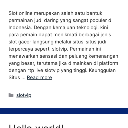
Slot online merupakan salah satu bentuk
permainan judi daring yang sangat populer di
Indonesia. Dengan kemajuan teknologi, kini
para pemain dapat menikmati berbagai jenis
slot gacor langsung melalui situs-situs judi
terpercaya seperti slotvip. Permainan ini
menawarkan sensasi dan peluang kemenangan
yang besar, terutama jika dimainkan di platform
dengan rtp live slotvip yang tinggi. Keunggulan
Situs …
Read more
Categories
slotvip