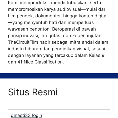
Kami memproduksi, mendistribusikan, serta
mempromosikan karya audiovisual—mulai dari
film pendek, dokumenter, hingga konten digital
—yang menyentuh hati dan memperluas
wawasan penonton. Beroperasi di bawah
prinsip inovasi, integritas, dan keberlanjutan,
TheCircuitFilm hadir sebagai mitra andal dalam
industri hiburan dan pendidikan visual, sesuai
dengan layanan yang tercakup dalam Kelas 9
dan 41 Nice Classification.
Situs Resmi
dinasti33 login