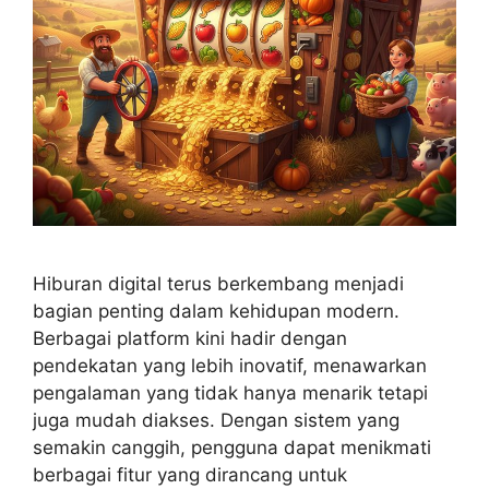
Hiburan digital terus berkembang menjadi
bagian penting dalam kehidupan modern.
Berbagai platform kini hadir dengan
pendekatan yang lebih inovatif, menawarkan
pengalaman yang tidak hanya menarik tetapi
juga mudah diakses. Dengan sistem yang
semakin canggih, pengguna dapat menikmati
berbagai fitur yang dirancang untuk