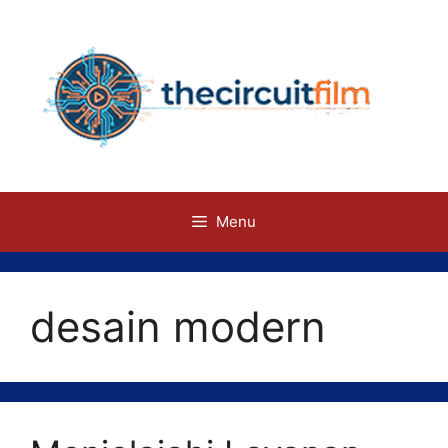
Skip
to
content
Menu
desain modern