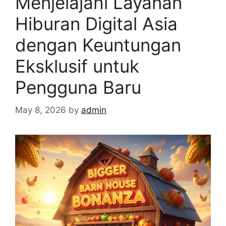
Menjelajahi Layanan
Hiburan Digital Asia
dengan Keuntungan
Eksklusif untuk
Pengguna Baru
May 8, 2026
by
admin