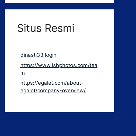
Situs Resmi
dinasti33 login
https://www.lsbphotos.com/tea
m
https://egalet.com/about-
egalet/company-overview/
Jawa11
https://www.100menpenticton.c
om/join/
https://lesterrassesdelallier.com