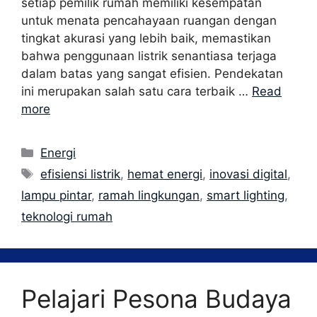
setiap pemilik rumah memiliki kesempatan
untuk menata pencahayaan ruangan dengan
tingkat akurasi yang lebih baik, memastikan
bahwa penggunaan listrik senantiasa terjaga
dalam batas yang sangat efisien. Pendekatan
ini merupakan salah satu cara terbaik …
Read
more
Categories
Energi
Tags
efisiensi listrik
,
hemat energi
,
inovasi digital
,
lampu pintar
,
ramah lingkungan
,
smart lighting
,
teknologi rumah
Pelajari Pesona Budaya