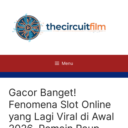
Skip
to
content
Menu
Gacor Banget!
Fenomena Slot Online
yang Lagi Viral di Awal