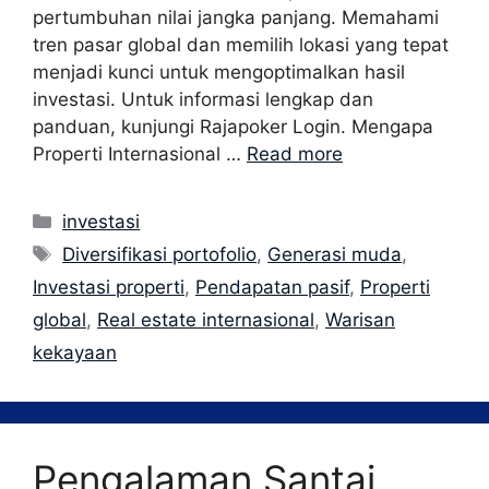
pertumbuhan nilai jangka panjang. Memahami
tren pasar global dan memilih lokasi yang tepat
menjadi kunci untuk mengoptimalkan hasil
investasi. Untuk informasi lengkap dan
panduan, kunjungi Rajapoker Login. Mengapa
Properti Internasional …
Read more
Categories
investasi
Tags
Diversifikasi portofolio
,
Generasi muda
,
Investasi properti
,
Pendapatan pasif
,
Properti
global
,
Real estate internasional
,
Warisan
kekayaan
Pengalaman Santai