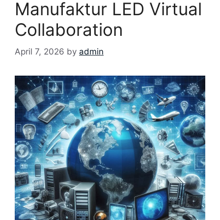
Manufaktur LED Virtual
Collaboration
April 7, 2026
by
admin