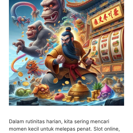
Dalam rutinitas harian, kita sering mencari
momen kecil untuk melepas penat. Slot online,