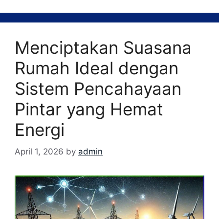
Menciptakan Suasana
Rumah Ideal dengan
Sistem Pencahayaan
Pintar yang Hemat
Energi
April 1, 2026
by
admin