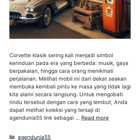
Corvette klasik sering kali menjadi simbol
kerinduan pada era yang berbeda: musik, gaya
berpakaian, hingga cara orang menikmati
perjalanan. Melihat mobil ini dari dekat seakan
membuka kembali pintu ke masa yang tidak lagi
kita alami secara langsung. Untuk mengobati
rindu tersebut dengan cara yang lembut, Anda
dapat melihat koleksi yang tersaji di
agendunia55 link sebagai …
Read more
Categories
agendunia55