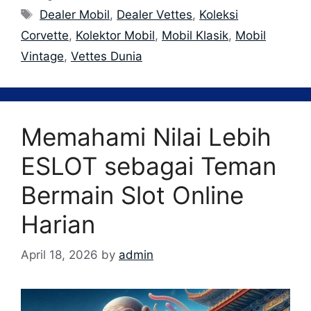
Tags
Dealer Mobil
,
Dealer Vettes
,
Koleksi
Corvette
,
Kolektor Mobil
,
Mobil Klasik
,
Mobil
Vintage
,
Vettes Dunia
Memahami Nilai Lebih
ESLOT sebagai Teman
Bermain Slot Online
Harian
April 18, 2026
by
admin