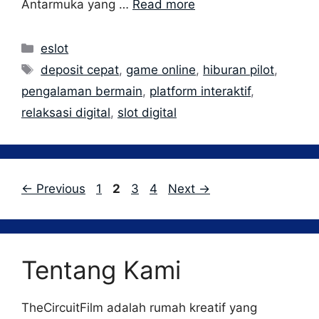
Antarmuka yang …
Read more
Categories
eslot
Tags
deposit cepat
,
game online
,
hiburan pilot
,
pengalaman bermain
,
platform interaktif
,
relaksasi digital
,
slot digital
Page
Page
Page
Page
←
Previous
1
2
3
4
Next
→
Tentang Kami
TheCircuitFilm adalah rumah kreatif yang